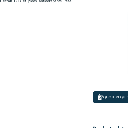
 écran LCD et pieds antidérapants Pèse-
QUOTE REQUE