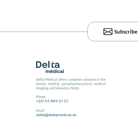
Subscribe
Delta Médical offers complete solutions in the
dental, medical, parapharmaceutical, medical
imaging and laboratory fields.
Phone
+221 33 889 37 37
Email
delta@deltamedical.sn