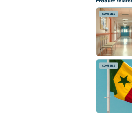
Product relat
CONSEILS
CONSEILS