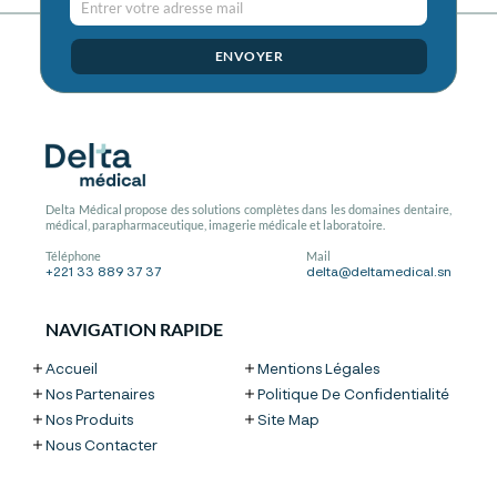
Entrer votre adresse mail
ENVOYER
Delta Médical propose des solutions complètes dans les domaines dentaire,
médical, parapharmaceutique, imagerie médicale et laboratoire.
Téléphone
Mail
+221 33 889 37 37
delta@deltamedical.sn
NAVIGATION RAPIDE
Accueil
Mentions Légales
Nos Partenaires
Politique De Confidentialité
Nos Produits
Site Map
Nous Contacter