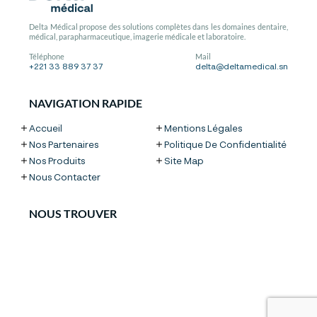
Delta Médical propose des solutions complètes dans les domaines dentaire,
médical, parapharmaceutique, imagerie médicale et laboratoire.
Téléphone
Mail
+221 33 889 37 37
delta@deltamedical.sn
NAVIGATION RAPIDE
Accueil
Mentions Légales
Nos Partenaires
Politique De Confidentialité
Nos Produits
Site Map
Nous Contacter
NOUS TROUVER