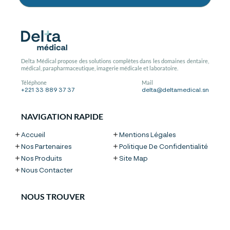
Delta Médical propose des solutions complètes dans les domaines dentaire,
médical, parapharmaceutique, imagerie médicale et laboratoire.
Téléphone
Mail
+221 33 889 37 37
delta@deltamedical.sn
NAVIGATION RAPIDE
Accueil
Mentions Légales
Nos Partenaires
Politique De Confidentialité
Nos Produits
Site Map
Nous Contacter
NOUS TROUVER