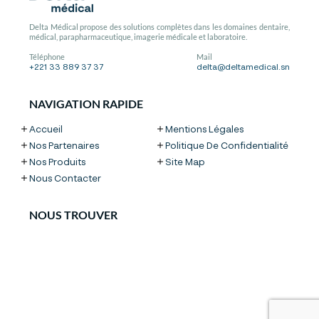
Delta Médical propose des solutions complètes dans les domaines dentaire,
médical, parapharmaceutique, imagerie médicale et laboratoire.
Téléphone
Mail
+221 33 889 37 37
delta@deltamedical.sn
NAVIGATION RAPIDE
Accueil
Mentions Légales
Nos Partenaires
Politique De Confidentialité
Nos Produits
Site Map
Nous Contacter
NOUS TROUVER