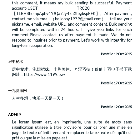
this comment, it means my bulk sending is successful. Payment
account-USDT TRC20：
【TLRH8hompAphv4YJQa7Jy4xaXfbgbspEFK】。After payment,
contact me via email （helloboy1979@gmail.com），tell me your
nickname, email, website URL, and comment content. Bulk sending
will be completed within 24 hours. I'll give you links for each
comment.Please contact us after payment is made. We do not
respond to inquiries prior to payment. Let's work with integrity for
long-term cooperation.
Posté le 19 Oct 2025
房中秘术
房中秘术、泡妞把妹、丰胸美体、奇淫巧技！价值十万电子书下载
网址：https://www.1199.pw/
Posté le 17 Oct 2025
一九资源网
人生多艰，快乐一天是一天！
Posté le 12 Oct 2025
ADMIN
Le lorem ipsum est, en imprimerie, une suite de mots sans
signification utilisée à titre provisoire pour calibrer une mise en
page, le texte définitif venant remplacer le faux-texte dès qu'il est
prêt ou que la mise en page est