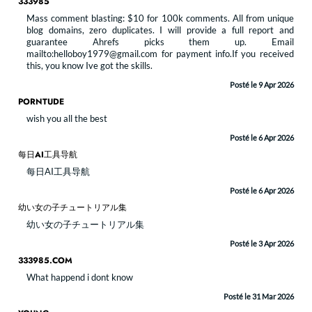
333985
Mass comment blasting: $10 for 100k comments. All from unique
blog domains, zero duplicates. I will provide a full report and
guarantee Ahrefs picks them up. Email
mailto:helloboy1979@gmail.com for payment info.If you received
this, you know Ive got the skills.
Posté le 9 Apr 2026
PORNTUDE
wish you all the best
Posté le 6 Apr 2026
每日AI工具导航
每日AI工具导航
Posté le 6 Apr 2026
幼い女の子チュートリアル集
幼い女の子チュートリアル集
Posté le 3 Apr 2026
333985.COM
What happend i dont know
Posté le 31 Mar 2026