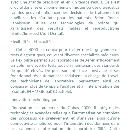
avec une grande précision et en un temps réduit. Cela est
crucial dans les environnements cliniques où des diagnostics
rapides peuvent influencer les décisions de traitement et
améliorer les résultats pour les patients. Selon Roche,
l’analyseur utilise des technologies de pointe qui
garantissent des résultats fiables et reproductibles​
(Smile2Impress)​​ (Adit Dental)​.
Flexibilité et Efficacité
Le Cobas 4000 est conçu pour traiter une large gamme de
tests diagnostiques, couvrant diverses spécialités médicales.
Sa flexibilité permet aux laboratoires de gérer efficacement
un volume élevé de tests tout en maintenant des standards
de qualité élevés. De plus, son interface conviviale et ses
fonctionnalités automatisées réduisent la charge de travail
des techniciens de laboratoire, permettant ainsi de
consacrer plus de temps à l’analyse et à l’interprétation des
résultats​ (HHM Global)​​ (Doctible)​.
Innovation Technologique
L’innovation est au cœur du Cobas 4000. Il intègre des
technologies avancées telles que l’automatisation complète
des processus de prélèvement et d’analyse, ainsi qu’une
connectivité améliorée pour l’intégration des données dans
les systèmes d’information de laboratoire (SIL). Cette