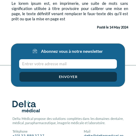
Le lorem ipsum est, en imprimerie, une suite de mots sans
signification utilisée à titre provisoire pour calibrer une mise en
page, le texte définitif venant remplacer le faux-texte dès qu'il est
prêt ou que la mise en page est
Posté le 14 May 2024
Abonnez vous à notre newsletter
Entrer votre adresse mail
ENVOYER
Delta Médical propose des solutions complètes dans les domaines dentaire,
médical, parapharmaceutique, imagerie médicale et laboratoire.
Téléphone
Mail
+221 33 889 37 37
delta@deltamedical.sn