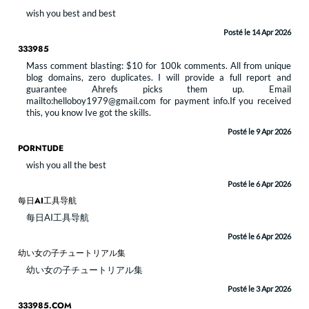
wish you best and best
Posté le 14 Apr 2026
333985
Mass comment blasting: $10 for 100k comments. All from unique
blog domains, zero duplicates. I will provide a full report and
guarantee Ahrefs picks them up. Email
mailto:helloboy1979@gmail.com for payment info.If you received
this, you know Ive got the skills.
Posté le 9 Apr 2026
PORNTUDE
wish you all the best
Posté le 6 Apr 2026
每日AI工具导航
每日AI工具导航
Posté le 6 Apr 2026
幼い女の子チュートリアル集
幼い女の子チュートリアル集
Posté le 3 Apr 2026
333985.COM