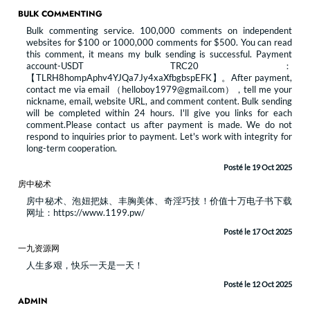
BULK COMMENTING
Bulk commenting service. 100,000 comments on independent
websites for $100 or 1000,000 comments for $500. You can read
this comment, it means my bulk sending is successful. Payment
account-USDT TRC20：
【TLRH8hompAphv4YJQa7Jy4xaXfbgbspEFK】。After payment,
contact me via email （helloboy1979@gmail.com），tell me your
nickname, email, website URL, and comment content. Bulk sending
will be completed within 24 hours. I'll give you links for each
comment.Please contact us after payment is made. We do not
respond to inquiries prior to payment. Let's work with integrity for
long-term cooperation.
Posté le 19 Oct 2025
房中秘术
房中秘术、泡妞把妹、丰胸美体、奇淫巧技！价值十万电子书下载
网址：https://www.1199.pw/
Posté le 17 Oct 2025
一九资源网
人生多艰，快乐一天是一天！
Posté le 12 Oct 2025
ADMIN